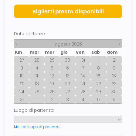
Biglietti presto disponibili
Date partenze
<
agosto 2026
>
lun
mar
mer
gio
ven
sab
dom
27
28
29
30
31
1
2
3
4
5
6
7
8
9
10
11
12
13
14
15
16
17
18
19
20
21
22
23
24
25
26
27
28
29
30
31
1
2
3
4
5
6
Luogo di partenza
Mostra luogo di partenza