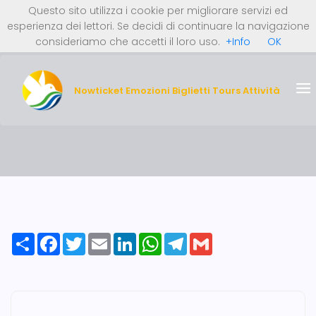
Questo sito utilizza i cookie per migliorare servizi ed
0 Articoli (0 €)
Italiano
English
esperienza dei lettori. Se decidi di continuare la navigazione
REGISTRATI ORA
Deutsch
Nederlands
consideriamo che accetti il loro uso.
+Info
OK
LOGIN
Nowticket Emozioni Biglietti Tours Attività
Share
Facebook
Twitter
Email
LinkedIn
WhatsApp
Telegram
Gmail