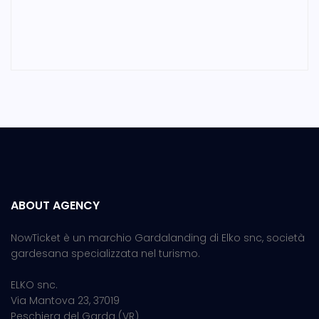
ABOUT AGENCY
NowTicket è un marchio Gardalanding di Elko snc, società
gardesana specializzata nel turismo.
ELKO snc.
Via Mantova 23, 37019
Peschiera del Garda (VR)