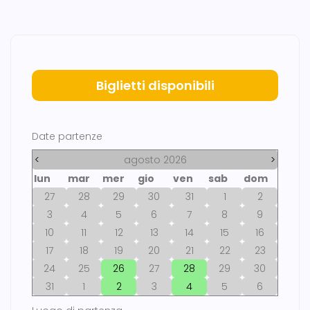
Biglietti disponibili
Date partenze
<
agosto 2026
>
lun
mar
mer
gio
ven
sab
dom
27
28
29
30
31
1
2
3
4
5
6
7
8
9
10
11
12
13
14
15
16
17
18
19
20
21
22
23
24
25
26
27
28
29
30
31
1
2
3
4
5
6