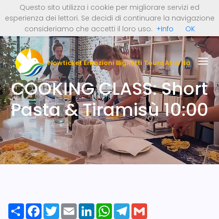
Questo sito utilizza i cookie per migliorare servizi ed
0 Articoli (0 €)
Italiano
English
esperienza dei lettori. Se decidi di continuare la navigazione
REGISTRATI ORA
Deutsch
Nederlands
consideriamo che accetti il loro uso.
+Info
OK
LOGIN
Nowticket Emozioni Biglietti Tours Attività
COOKING CLASS: Short
Pasta & Tiramisù 10:00
Share
Facebook
Twitter
Email
LinkedIn
WhatsApp
Telegram
Gmail