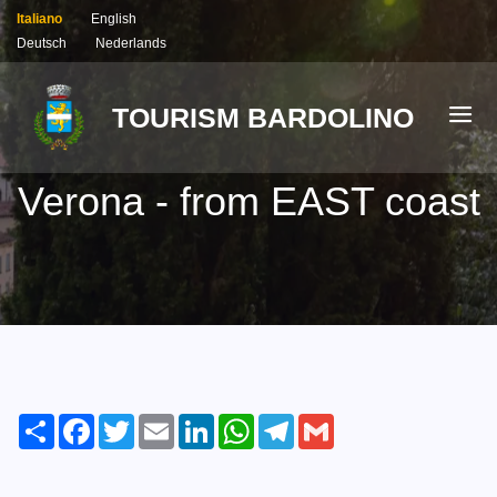
Italiano
English
Deutsch
Nederlands
TOURISM BARDOLINO
Verona - from EAST coast
Share
Facebook
Twitter
Email
LinkedIn
WhatsApp
Telegram
Gmail