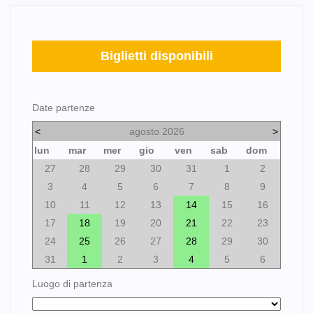
Biglietti disponibili
Date partenze
<
agosto 2026
>
lun
mar
mer
gio
ven
sab
dom
27
28
29
30
31
1
2
3
4
5
6
7
8
9
10
11
12
13
14
15
16
17
18
19
20
21
22
23
24
25
26
27
28
29
30
31
1
2
3
4
5
6
Luogo di partenza